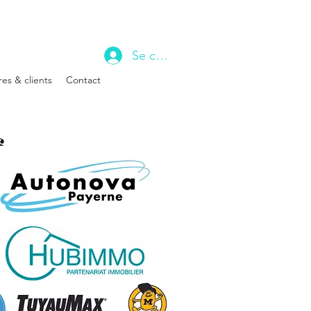
Se connecter
res & clients
Contact
s